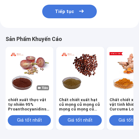
Tiếp tục
Sản Phẩm Khuyến Cáo
chiết xuất thực vật
Chất chiết xuất hạt
Chất chiết xuấ
tự nhiên 95%
củ mọng củ mọng củ
vật tinh khiết
Proanthocyanidins
mọng củ mọng củ
Curcuma Long
Chiết xuất hạt nho
mọng củ mọng củ
95% HPLC Chấ
bột chất chống oxy
mọng củ mọng 2% -
chống oxy hóa
Giá tốt nhất
Giá tốt nhất
Giá tốt n
hóa Chiết xuất hạt
10% (UV) 0,3% - 10%
chống viêm
nho
(HPLC)