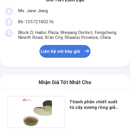
Ms. Jane Jiang
86-13572180216
Block D, Haibo Plaza, Weiyang District, Fengcheng
Nineth Road, Xi'an City, Shaanxi Province, China
Liên hệ với bây giờ
Nhận Giá Tốt Nhất Cho
Thành phần chiết xuất
từ ​​cây xương rồng giảm
cân