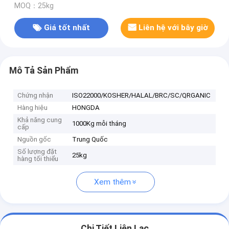
MOQ：25kg
Giá tốt nhất
Liên hệ với bây giờ
Mô Tả Sản Phẩm
Chứng nhận
ISO22000/KOSHER/HALAL/BRC/SC/QRGANIC
Hàng hiệu
HONGDA
Khả năng cung
1000Kg mỗi tháng
cấp
Nguồn gốc
Trung Quốc
Số lượng đặt
25kg
hàng tối thiểu
Xem thêm
Chi Tiết Liên Lạc