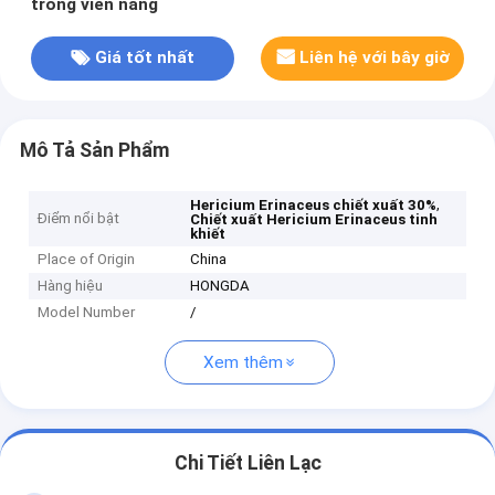
trong viên nang
Giá tốt nhất
Liên hệ với bây giờ
Mô Tả Sản Phẩm
,
Hericium Erinaceus chiết xuất 30%
Điểm nổi bật
Chiết xuất Hericium Erinaceus tinh
khiết
Place of Origin
China
Hàng hiệu
HONGDA
Model Number
/
Xem thêm
Chi Tiết Liên Lạc