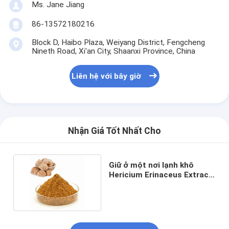
Ms. Jane Jiang
86-13572180216
Block D, Haibo Plaza, Weiyang District, Fengcheng
Nineth Road, Xi'an City, Shaanxi Province, China
Liên hệ với bây giờ
Nhận Giá Tốt Nhất Cho
Giữ ở một nơi lạnh khô
Hericium Erinaceus Extract
trong viên nang