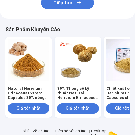
Tiếp tục
Sản Phẩm Khuyến Cáo
Natural Hericium
30% Thông số kỹ
Chiết xuất sên
Erinaceus Extract
thuật Natural
Hericium Erin
Capsules 30% nồng
Hericium Erinaceus
Capsules cho 
độ cho những người
Capsules For Health
người có tiêu 
có tiêu hóa yếu
Care
yếu
Giá tốt nhất
Giá tốt nhất
Giá tốt n
Nhà
Về chúng
Liên hệ với chúng
Desktop